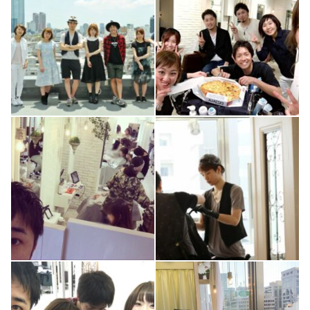
2
0
2
0
1
0
4
0
1
0
3
0