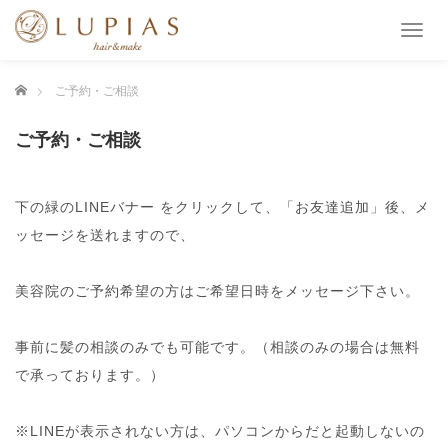
T
o
g
ホーム
ご予約・ご相談
g
l
e
ご予約・ご相談
n
a
v
下の緑のLINEバナー をクリックして、「お友達追加」後、メ
i
g
ッセージを送れますので、
a
t
美容院のご予約希望の方はご希望日時をメッセージ下さい。
i
o
n
事前に髪の相談のみでも可能です。（相談のみの場合は無料
で承っております。）
※LINEが表示されない方は、パソコンからだと起動しないの