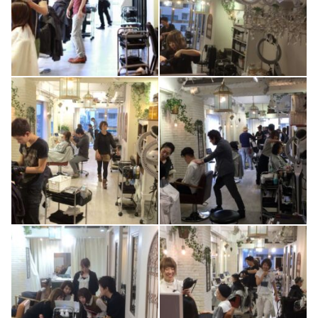
1
0
4
0
1
0
1
0