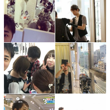
1
0
4
0
1
0
3
0
3
0
2
0