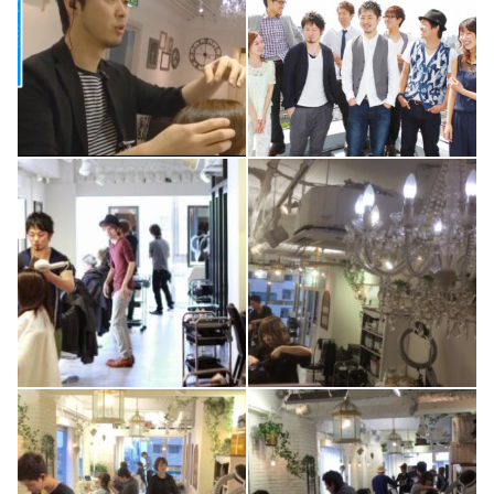
2
0
2
0
1
0
4
0