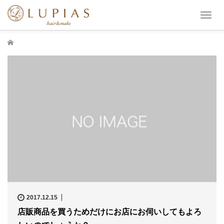
T
o
g
ホーム
g
l
e
n
a
v
i
g
a
t
i
o
n
2017.12.15
店販商品を買うためだけにお店にお伺いしてもよろ